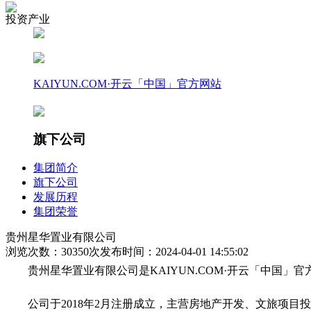
投资产业
KAIYUN.COM·开云「中国」官方网站
旗下公司
集团简介
旗下公司
发展历程
集团荣誉
贵州星华置业有限公司
浏览次数：30350次
发布时间：2024-04-01 14:55:02
贵州星华置业有限公司是KAIYUN.COM·开云「中国」
公司于2018年2月注册成立，主营房地产开发、文旅项