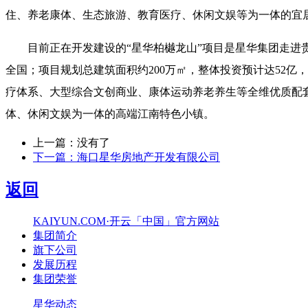
住、养老康体、生态旅游、教育医疗、休闲文娱等为一体的宜
目前正在开发建设的“星华柏樾龙山”项目是星华集团走
全国；项目规划总建筑面积约200万㎡，整体投资预计达52亿
疗体系、大型综合文创商业、康体运动养老养生等全维优质配套
体、休闲文娱为一体的高端江南特色小镇。
上一篇：没有了
下一篇：海口星华房地产开发有限公司
返回
KAIYUN.COM·开云「中国」官方网站
集团简介
旗下公司
发展历程
集团荣誉
星华动态