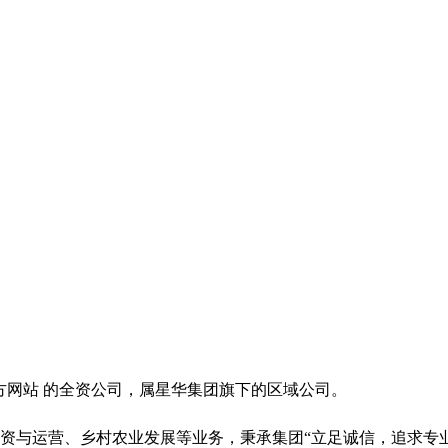
官方网站 的全资公司，属星华集团旗下的区域公司。
目投资与运营、乡村农业发展等业务，秉承集团“立足诚信，追求