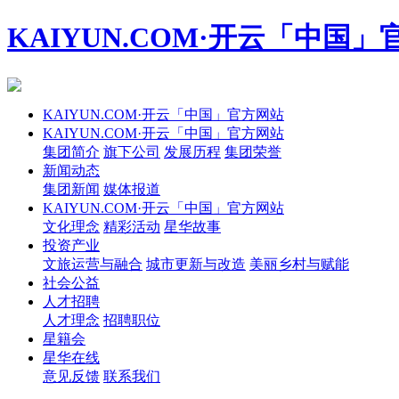
KAIYUN.COM·开云「中国
KAIYUN.COM·开云「中国」官方网站
KAIYUN.COM·开云「中国」官方网站
集团简介
旗下公司
发展历程
集团荣誉
新闻动态
集团新闻
媒体报道
KAIYUN.COM·开云「中国」官方网站
文化理念
精彩活动
星华故事
投资产业
文旅运营与融合
城市更新与改造
美丽乡村与赋能
社会公益
人才招聘
人才理念
招聘职位
星籍会
星华在线
意见反馈
联系我们