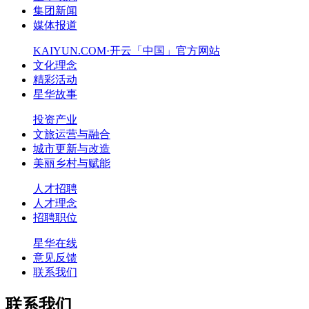
集团新闻
媒体报道
KAIYUN.COM·开云「中国」官方网站
文化理念
精彩活动
星华故事
投资产业
文旅运营与融合
城市更新与改造
美丽乡村与赋能
人才招聘
人才理念
招聘职位
星华在线
意见反馈
联系我们
联系我们