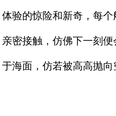
体验的惊险和新奇，每个
亲密接触，仿佛下一刻便
于海面，仿若被高高抛向