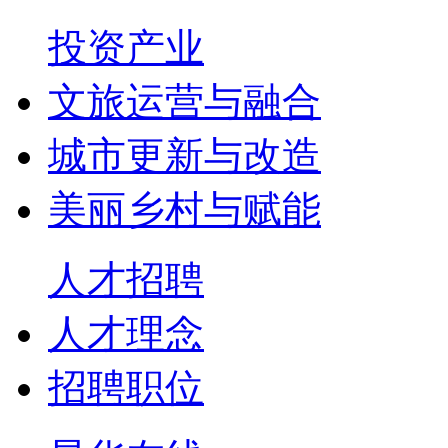
投资产业
文旅运营与融合
城市更新与改造
美丽乡村与赋能
人才招聘
人才理念
招聘职位