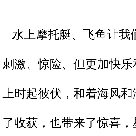
水上摩托艇、飞鱼让我
刺激、惊险、但更加快乐
上时起彼伏，和着海风和
了收获，也带来了惊喜，