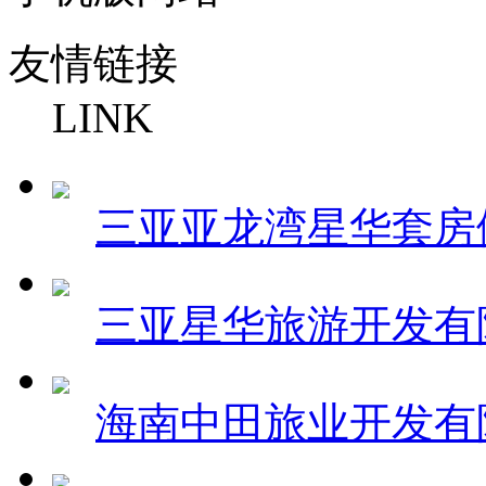
友情链接
LINK
三亚亚龙湾星华套房
三亚星华旅游开发有
海南中田旅业开发有